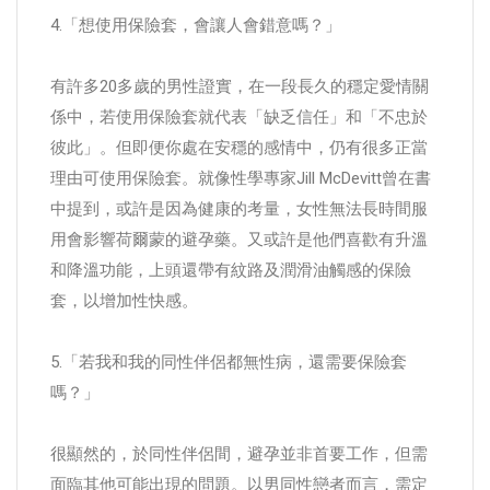
4.「想使用保險套，會讓人會錯意嗎？」
有許多20多歲的男性證實，在一段長久的穩定愛情關
係中，若使用保險套就代表「缺乏信任」和「不忠於
彼此」。但即便你處在安穩的感情中，仍有很多正當
理由可使用保險套。就像性學專家Jill McDevitt曾在書
中提到，或許是因為健康的考量，女性無法長時間服
用會影響荷爾蒙的避孕藥。又或許是他們喜歡有升溫
和降溫功能，上頭還帶有紋路及潤滑油觸感的保險
套，以增加性快感。
5.「若我和我的同性伴侶都無性病，還需要保險套
嗎？」
很顯然的，於同性伴侶間，避孕並非首要工作，但需
面臨其他可能出現的問題。以男同性戀者而言，需定