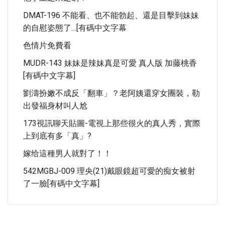
DMAT-196 不能看、也不能勃起、還是目擊到妹妹
的自慰姿態了…[有碼中文字幕
色情片免費看
MUDR-143 妹妹是辣妹真是可愛 真人版 加藤桃香
[有碼中文字幕]
劉濤扮嫩不成反「翻車」？老阿姨還穿女團裝，勒
出發福身材叫人尬
173視訊聊天貼圖-電視上那些很火的真人秀，實際
上到底有多「真」?
嫁给這種男人就對了！！
542MGBJ-009 理央(21)戴眼鏡超可愛的痴女被射
了一臉[有碼中文字幕]