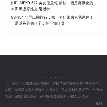
(HD) MEYD-512 美女優畫報 禁欲一個月野獸化的
本田岬濃厚性交 引退特
GS-384 父母出國旅行，鄉下表姐來東京我家住！
！還以為是個孩子，卻不知什麼
.
.
.
.
.
.
.
.
.
.
.
.
.
.
.
.
.
.
.
.
.
.
.
.
711色情,夫妻性生活自拍視頻
韓國情色電影看免費,同城e夜情交
友網
免費同城交友裸聊室,台灣後宮 - 美女福利直播 APP
台灣uu
官網
a383 成人網站
硬梆硬梆免費影片,手機AV天堂網
.
.
.
.
.
.
.
.
.
.
.
.
.
.
.
.
.
.
.
.
.
.
.
.
.
免費