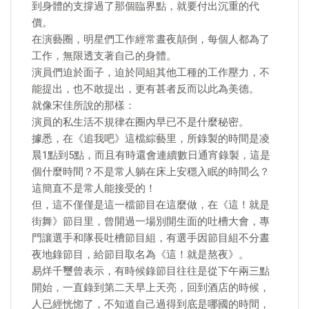
到身體的支撐過了那個臨界點，就要付出沉重的代
價。
在演藝圈，明星們工作經常晝夜顛倒，每個人都為了
工作，無限透支著自己的身體。
演員們迫於面子，迫於同組其他工種的工作壓力，不
能提出，也不敢提出，更有甚者反而以此為美德。
就像宋佳所說的那樣：
演員的私生活不規律在圈內早已不是什麼秘密。
據悉，在《追我吧》這檔綜藝里，所錄製的時間是凌
晨1點到5點，而且有時還會連續數日通宵錄製，這是
個什麼時間？不是常人躺在床上安穩入眠的時間么？
這簡直不是常人能接受的！
但，這不僅僅是這一檔節目在這麼做，在《這！就是
街舞》節目里，曾開過一場別開生面的吐槽大會，專
門讓選手和隊長吐槽節目組，有選手因節目組不分晝
夜地錄節目，給節目取名為《這！就是熬夜》。
易烊千璽曾表示，有時候錄節目往往是從下午兩三點
開始，一直錄到第二天早上天亮，回到酒店的時候，
人已經恍惚了，不知道自己過得到底是哪國的時間，