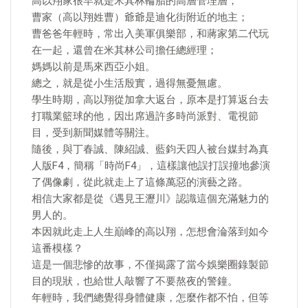
高以翔家很早就是米其林輪胎的高層管理層；
曹家（高以翔姓曹）爺爺是迪化街附近的地主；
曹爸爸年輕時，常出入美軍俱樂部，和蔣家第二代玩
在一起，還曾在米其林公司擔任總經理；
媽媽以前是馬來西亞小姐。
總之，就是從小生活殷實，過得無憂無慮。
學生時期，高以翔從加拿大返台，原本是打算返台去
打職業籃球的他，因出席過許多時尚派對、電視節
目，受到新聞媒體等關注。
隨後，與丁春誠、陳紹誠、藍鈞天四人被台媒封為真
人版F4，簡稱「時尚F4」，這樣讓他誤打誤撞地參演
了偶像劇，從此就走上了這條萬惡的演藝之路。
相信大家都是從《遇見王瀝川》認識這個充滿魅力的
男人的。
本因就此走上人生巔峰的高以翔，怎想會淪落到如今
這番模樣？
這是一個悲慘的故事，不僅揭露了當今娛樂圈錄製節
目的現狀，也給世人敲響了不要熬夜的警鐘。
年輕時，我們總覺得身體健康，怎麼作都不怕，但等