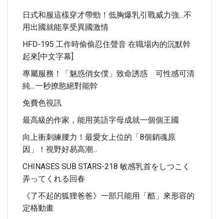
日式和服這樣穿才帶勁！低胸爆乳引戰威力強…不
用出國就能享受異國激情
HFD-195 工作時偷偷忍住聲音 在職場內的沉默幹
起來[中文字幕]
專屬服務！「魅惑俏女僕」致命誘惑 可性感可清
純…一秒撩慾絕對能幹
免費色視訊
最高級的作家，能用英語字母成就一個個王國
向上衝刺練腰力！最愛女上位的「8個銷魂原
因」！視野好易高潮...
CHINASES SUB STARS-218 敏感乳首をしつこく
弄ってくれる回春
《了不起的狐狸爸爸》一部只能用「酷」來形容的
定格動畫