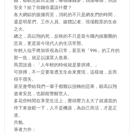
錢，都願意鋌而走險，哪個賺錢多，我做哪個，你說
安全？給了你錢你還談什麼？
各大網綜的簇擁而至，消耗的不只是網友們的時間，
還是明星們、工作人員、媒體記者、現場觀眾的生命
之火。
總之，高以翔的死，反映的不只是當今國內娛樂圈的
悲哀，更是當今現代人的生活常態。
年輕人似乎將加班視為日常，甚至有「996」的工作的
那一批，就足以讓眾人羨慕。
馬雲說過：「人年輕的時候就是要拼搏。」
可拼搏，不一定要靠透支生命來實現，這樣做，反而
得不償失。
甚至會帶給我們一輩子都難以扭轉的惡果，願高以翔
逝者安息，也願能警醒世人。
多花些時間在享受生活上，覺得壓力太大了就適當的
停下來放鬆一下，人不是機器，為自己而活，才是正
道。
共勉。
筆者力作：