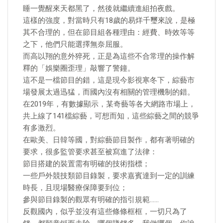
睡一覺醒來天都黑了，然後就繼續進組拍夜戲。
這樣的強度，對當時只有18歲的易烊千璽來說，是極
其不合理的，但在節目組各種理由：經費、時效等等
之下，他們只能選擇無奈屈服。
而高以翔的意外猝死，正是為這些不合常理的操作解
釋的「娛樂圈歪理」敲響了警鐘。
這不是一檔節目的錯，這是現今影視寒冬下，綜藝市
場發展太過迅猛，而國內沒有相關的管理機制的錯。
在2019年，有數據顯示，某奇藝等各大網路市場上，
共上線了141檔綜藝，可想而知，這些綜藝之間的競爭
有多激烈。
在歐美、日韓等國，對綜藝節目製作，都有著明確的
要求，很多監管要求甚至被寫進了法律：
節目搭建的裝置需有明確的技術指標；
一些戶外競技類節目錄製，要求嘉賓達到一定的訓練
時長，且現場醫療保障要到位；
參與節目錄製的觀眾有明確的指引規範……
反觀國內，似乎並沒有這些條條框框，一切只為了