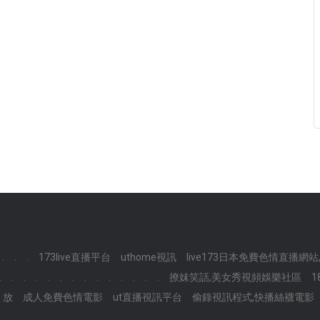
.
.
.
173live直播平台
uthome視訊
live173日本免費色情直播
.
.
.
.
.
.
.
.
.
.
.
.
.
.
撩妺笑話,美女秀視頻娛樂社區
1
放
成人免費色情電影
ut直播視訊平台
偷錄視訊程式,快播絲襪電影