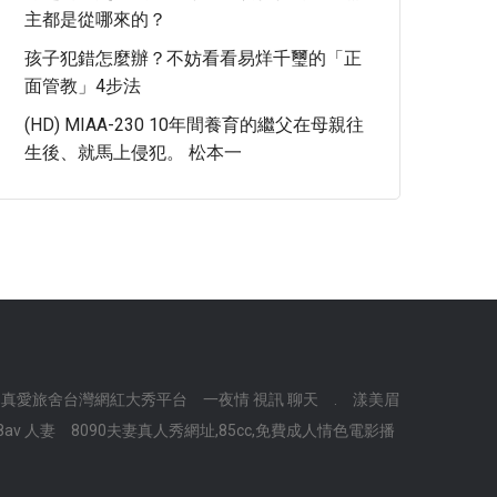
主都是從哪來的？
孩子犯錯怎麼辦？不妨看看易烊千璽的「正
面管教」4步法
(HD) MIAA-230 10年間養育的繼父在母親往
生後、就馬上侵犯。 松本一
網站,真愛旅舍台灣網紅大秀平台
一夜情 視訊 聊天
.
漾美眉
8av 人妻
8090夫妻真人秀網址,85cc,免費成人情色電影播