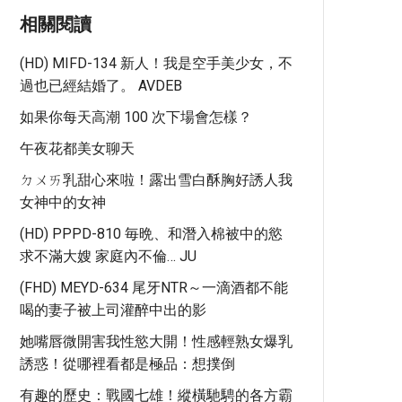
相關閱讀
(HD) MIFD-134 新人！我是空手美少女，不
過也已經結婚了。 AVDEB
如果你每天高潮 100 次下場會怎樣？
午夜花都美女聊天
ㄉㄨㄞ乳甜心來啦！露出雪白酥胸好誘人我
女神中的女神
(HD) PPPD-810 毎晩、和潛入棉被中的慾
求不滿大嫂 家庭內不倫… JU
(FHD) MEYD-634 尾牙NTR～一滴酒都不能
喝的妻子被上司灌醉中出的影
她嘴唇微開害我性慾大開！性感輕熟女爆乳
誘惑！從哪裡看都是極品：想撲倒
有趣的歷史：戰國七雄！縱橫馳騁的各方霸