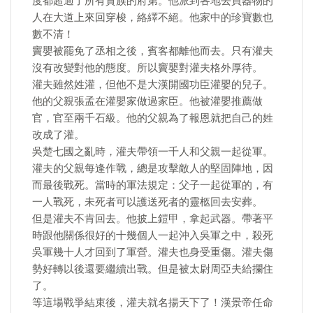
度都超過了所有貴族的府第。他派到各地去買器物的
人在大道上來回穿梭，絡繹不絕。他家中的珍寶數也
數不清！
竇嬰被罷免了丞相之後，賓客都離他而去。只有灌夫
沒有改變對他的態度。所以竇嬰對灌夫格外厚待。
灌夫雖然姓灌，但他不是大漢開國功臣灌嬰的兒子。
他的父親張孟在灌嬰家做過家臣。他被灌嬰推薦做
官，官至兩千石級。他的父親為了報恩就把自己的姓
改成了灌。
吳楚七國之亂時，灌夫帶領一千人和父親一起從軍。
灌夫的父親每逢作戰，總是攻擊敵人的堅固陣地，因
而最後戰死。當時的軍法規定：父子一起從軍的，有
一人戰死，未死者可以護送死者的靈柩回去安葬。
但是灌夫不肯回去。他披上鎧甲，拿起武器。帶著平
時跟他關係很好的十幾個人一起沖入吳軍之中，殺死
吳軍幾十人才回到了軍營。灌夫也身受重傷。灌夫傷
勢好轉以後還要繼續出戰。但是被太尉周亞夫給攔住
了。
等這場戰爭結束後，灌夫就名揚天下了！漢景帝任命