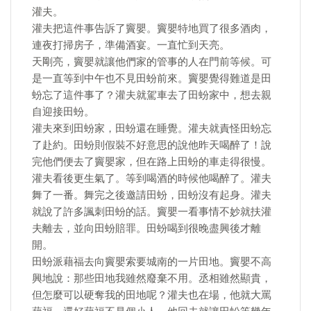
灌夫。
灌夫把這件事告訴了竇嬰。竇嬰特地買了很多酒肉，
連夜打掃房子，準備酒宴。一直忙到天亮。
天剛亮，竇嬰就讓他們家的管事的人在門前等候。可
是一直等到中午也不見田蚡前來。竇嬰覺得難道是田
蚡忘了這件事了？灌夫就駕車去了田蚡家中，想去親
自迎接田蚡。
灌夫來到田蚡家，田蚡還在睡覺。灌夫就責怪田蚡忘
了赴約。田蚡則假裝不好意思的說他昨天喝醉了！說
完他們便去了竇嬰家，但在路上田蚡的車走得很慢。
灌夫看後更生氣了。等到喝酒的時候他喝醉了。灌夫
舞了一番。舞完之後邀請田蚡，田蚡沒有起身。灌夫
就說了許多諷刺田蚡的話。竇嬰一看事情不妙就扶灌
夫離去，並向田蚡賠罪。田蚡喝到很晚盡興後才離
開。
田蚡派藉福去向竇嬰索要城南的一片田地。竇嬰不高
興地說：那些田地我雖然廢棄不用。丞相雖然顯貴，
但怎麼可以硬奪我的田地呢？灌夫也在場，他就大罵