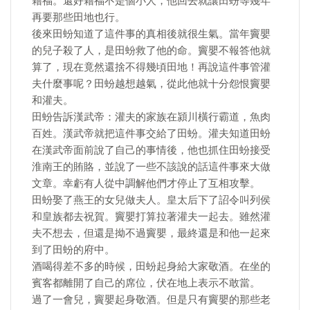
藉福。還好藉福不是個小人，他回去就讓田蚡等幾年
再要那些田地也行。
後來田蚡知道了這件事的真相後就很生氣。當年竇嬰
的兒子殺了人，是田蚡救了他的命。竇嬰不報答他就
算了，現在竟然還捨不得幾頃田地！再說這件事管灌
夫什麼事呢？田蚡越想越氣，從此他就十分怨恨竇嬰
和灌夫。
田蚡告訴漢武帝：灌夫的家族在潁川橫行霸道，魚肉
百姓。漢武帝就把這件事交給了田蚡。灌夫知道田蚡
在漢武帝面前說了自己的事情後，他也抓住田蚡接受
淮南王的賄賂，並說了一些不該說的話這件事來大做
文章。幸虧有人從中調解他們才停止了互相攻擊。
田蚡娶了燕王的女兒做夫人。皇太后下了詔令叫列侯
和皇族都去祝賀。竇嬰打算拉著灌夫一起去。雖然灌
夫不想去，但還是拗不過竇嬰，最終還是和他一起來
到了田蚡的府中。
酒喝得差不多的時候，田蚡起身給大家敬酒。在坐的
賓客都離開了自己的席位，伏在地上表示不敢當。
過了一會兒，竇嬰起身敬酒。但是只有竇嬰的那些老