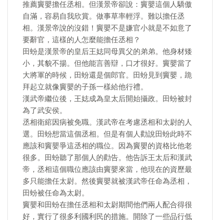
推薦竇嬰擔任丞相。但漢景帝卻說：竇嬰這個人驕傲
自滿，容易自我欣賞。做事草率輕浮。難以擔任丞
相。漢景帝說的沒錯！竇嬰不是嫌官小就是不如意了
要辭官，這樣的人怎麼能擔任丞相？
田蚡是漢景帝的皇后王娡同母異父的弟弟。他身材矮
小，其貌不揚。但他能言善辯，口才很好。竇嬰當了
大將軍的時候，田蚡還是個郎官。田蚡見到竇嬰，跪
拜起立就像竇嬰的子孫一樣給他行禮。
漢武帝繼位後，王娡成為皇太后開始攝政。田蚡被封
為了武安侯。
丞相衛綰因病被免職。漢武帝在考慮丞相和太尉的人
選。田蚡想當這個丞相。但是有個人勸說田蚡此時不
應該和竇嬰爭這丞相的職位。因為竇嬰的資格比他老
很多。田蚡聽了那個人的勸告。他告訴王太后和漢武
帝，丞相這個職位應該由竇嬰來當，他現在的資歷最
多只能擔任太尉。然後竇嬰就被漢武帝任命為丞相，
田蚡被任命為太尉。
竇嬰和田蚡在擔任丞相和太尉期間他們兩人配合得很
好，實行了很多利國利民的措施。開除了一些品行低