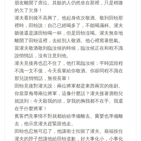
朋友離開了席位。其餘的人仍然坐在那裡，只是稍微
的欠了欠身！
灌夫看到後不高興了。他起身依次敬酒。敬到田蚡那
裡時，田蚡說：自己已經喝多了，不能喝滿杯。灌夫
聽後還是讓田蚡喝一杯，但是田蚡沒喝。灌夫無奈地
離開了田蚡這裡，去給別人敬酒。他心裡窩著怒氣。
當灌夫敬酒敬到臨汝候的時候，臨汝候正在和程不識
說悄悄話，沒有注意到他。
灌夫見後再也忍不住了，他打罵臨汝候：平時詆毀程
不識一文不值，今天長輩給你敬酒。你卻同程不識在
那兒說悄悄話，無視長輩！
田蚡見後對灌夫說：兩位將軍都是東西兩宮的衛尉。
你當眾侮辱兩位將軍，這像什麼話？灌夫接著酒勁兒
就說到：今天殺我的頭，穿我的胸我都不在乎。我還
在乎什麼將軍！
賓客們見事情不對就都紛紛準備離去。竇嬰也準備離
去，他示意灌夫趕緊跟他走。
田蚡也忍無可忍了，他讓衛士扣留了灌夫。藉福按住
灌夫的脖子想讓他給田蚡道歉，好大事化小，小事化