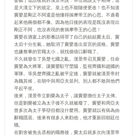
嬰聽了這話後就對漢景帝說：帝位應該父子相傳，這
是大漢立下的規定。皇上也不能隨便更改！也不知道
竇嬰是剛正不阿還是他懂得揣摩帝王的心思。不過看
起來他兩個都不像。因為他日後的表現是既沒表現出
剛正不阿，也沒表現的會揣摩帝王的心思！
竇嬰在酒宴上的那番話得罪了自己的姑姑竇太后。竇
太后十分生氣，她取消了竇嬰進出皇宮的資格。竇嬰
也嫌詹事的官職太小，就找個借口辭職了。
不久就發生了吳楚七國之亂。漢景帝召見竇嬰，任命
竇嬰為大將軍。讓竇嬰駐守滎陽，監視齊國和趙國的
軍隊。等吳楚齊國之亂被平定後，竇嬰就被漢景帝封
為魏其候，在朝中與周亞夫並列。別人都不敢與他們
平起平坐。
後來，漢景帝立劉榮為太子，讓竇嬰擔任太子太傅。
但是劉榮被立為太子後不久就被廢了。竇嬰和周亞夫
曾多次為太子爭辯但都沒什麼用。竇嬰就以有病為由
辭職隱居。後來有很多人來勸他，他才重新回朝廷任
職。
在劉舍被免去丞相的職務後，竇太后就多次向漢景帝