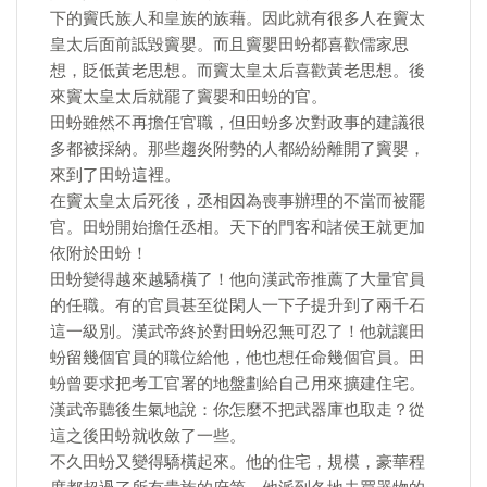
下的竇氏族人和皇族的族藉。因此就有很多人在竇太
皇太后面前詆毀竇嬰。而且竇嬰田蚡都喜歡儒家思
想，貶低黃老思想。而竇太皇太后喜歡黃老思想。後
來竇太皇太后就罷了竇嬰和田蚡的官。
田蚡雖然不再擔任官職，但田蚡多次對政事的建議很
多都被採納。那些趨炎附勢的人都紛紛離開了竇嬰，
來到了田蚡這裡。
在竇太皇太后死後，丞相因為喪事辦理的不當而被罷
官。田蚡開始擔任丞相。天下的門客和諸侯王就更加
依附於田蚡！
田蚡變得越來越驕橫了！他向漢武帝推薦了大量官員
的任職。有的官員甚至從閑人一下子提升到了兩千石
這一級別。漢武帝終於對田蚡忍無可忍了！他就讓田
蚡留幾個官員的職位給他，他也想任命幾個官員。田
蚡曾要求把考工官署的地盤劃給自己用來擴建住宅。
漢武帝聽後生氣地說：你怎麼不把武器庫也取走？從
這之後田蚡就收斂了一些。
不久田蚡又變得驕橫起來。他的住宅，規模，豪華程