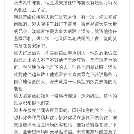
灌夫為中郎將。但是灌夫擔任中郎將沒有幾個月就因
為犯法而丟了官。
漢武帝繼位後灌夫擔任長安太僕。有一次，灌夫和竇
甫喝酒。灌夫喝多了就打了竇甫。竇甫是竇太皇太后
的兄弟。漢武帝怕竇太皇太后殺了灌夫，就讓他擔任
燕國丞相。幾年後，他又因為犯法而丟了官。從此就
閑居在長安家中。
灌夫好逞酒興。不喜歡當面奉承別人。他對於地位在
自己之上的人不但不對他們表示尊敬，反而還羞辱他
們。對於地位在他之下的人，則是他們越貧賤，灌夫
就對他們越恭敬！他經常在大庭廣眾之下誇讚那些比
自己地位低的人。灌夫就是一個典型的嫉賢妒能的大
老粗！
灌夫的家族在潁川一帶橫行霸道，魚肉鄉里。當地的
民眾都很恨他們家。
灌夫在服喪期間去拜見田蚡。田蚡隨意的說了一句：
想和你去拜見魏其候，恰好你現在服喪不便前往。灌
夫沒聽出來這是田蚡的客套話，他就替竇嬰答應了下
來。並希望田蚡明天早點光臨。田蚡無奈只能答應了