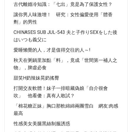
古代離婚冷知識：「七出」竟是為了保護女性？
讓你男人味激增！ 研究：女性偏愛使用「體香
劑」的男性
CHINASES SUB JUL-543 夫と子作りSEXをした後
はいつも義父に
愛睡懶覺的人，才是值得交往的人～!
秋天在粥鍋里加點「料」，竟成「世間第一補人之
物」，脾虛必食
甜笑H奶辣妹晃奶搖臀
打開交友軟體！妹子一排暗藏偽娘「自介很會
吹」 他看傻：真有人敢試？
「棉花糖正妹」胸口那軟綿綿兩團雪白 網友:肉感
最高
性感美女美腿黑絲制服誘惑