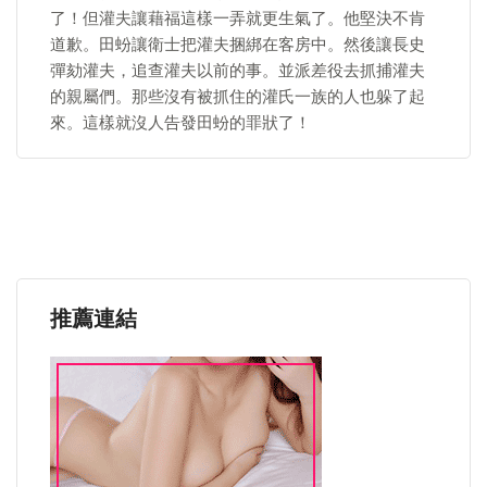
了！但灌夫讓藉福這樣一弄就更生氣了。他堅決不肯
道歉。田蚡讓衛士把灌夫捆綁在客房中。然後讓長史
彈劾灌夫，追查灌夫以前的事。並派差役去抓捕灌夫
的親屬們。那些沒有被抓住的灌氏一族的人也躲了起
來。這樣就沒人告發田蚡的罪狀了！
推薦連結