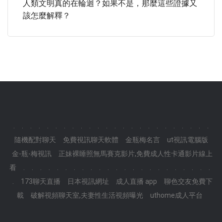
人類文明真的在輪迴？如果不是，那麼這些證據又
該怎麼解釋？
.
.
.
.
.
.
.
.
.
.
.
.
.
.
.
.
.
.
.
.
.
.
.
.
隨機配對聊天
免費視訊聊天軟體
金瓶梅名言
ut視訊電腦版
金-瓶-梅視訊
正妹裸睡照無馬賽克影片,免費成人性卡通影片線上
看
.
.
.
.
.
.
.
.
.
.
.
.
.
.
.
.
.
.
.
.
.
.
.
.
173聊天直播
日本視訊網址
成人直播 app
聊色交友免費下
載
破解視頻聊天室,夫妻性生活視頻曝光
uthome成人平台