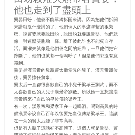
他也走到了盡頭上
竇嬰田蚡，他倆不能單獨拆開來講。因為把他們拆開
來講就沒什麼講的了。他們倆人的事迹聯繫的很緊
密。說竇嬰就要說田蚡，說田蚡就要說竇嬰。他們就
像一對連體雙胞胎一樣。離了彼此誰也不能獨自存
活。而灌夫就像是他們倆之間的紐帶，一旦他們把它
擰斷了，他們也就都一命嗚呼了！但是他們都沒有意
識到。
竇嬰是漢景帝的母親竇太后堂兄的兒子。漢景帝繼位
後，竇嬰擔任詹事。
竇太后一直都很喜歡自己的小兒子梁孝王劉武，而不
太喜歡自己的大兒子漢景帝劉啟。所以她一直想讓漢
景帝將來把自己的皇位傳給梁孝王。
有一次，漢景帝和梁孝王在一起喝酒。喝到高興的時
候漢景帝說自己百年以後要把皇位傳給梁孝王。這讓
在一旁的竇太后聽了非常高興。
但是有人聽了這話卻不高興了。這個人就是竇嬰。竇